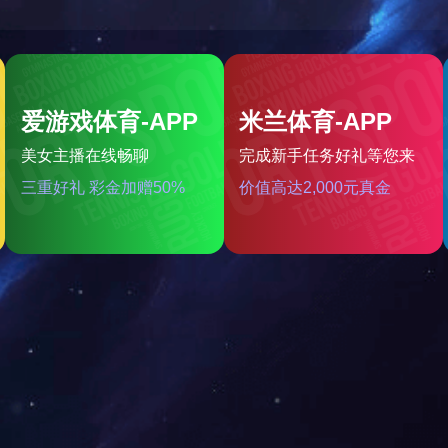
工程及医学虚拟技术工程中心
中国环境标志产品体系
5医疗器械质量管理体系认证证书
质量体系认证证
鱼网页版-乐鱼(中国)
上一页
1
2
下一页